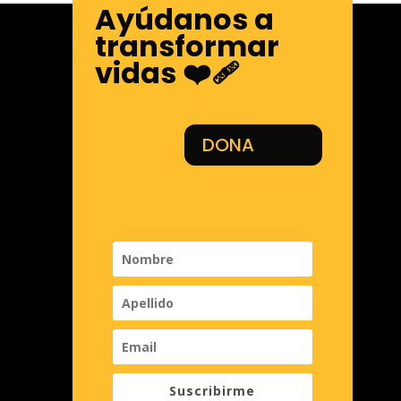
Ayúdanos a
transformar
vidas ❤️‍🩹
DONA
Suscribirme